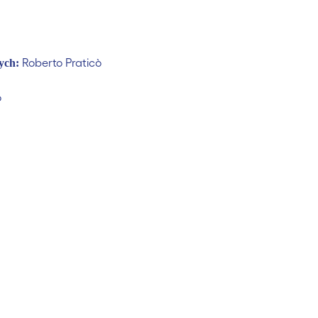
Roberto Praticò
nych:
o