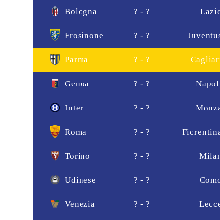
Bologna
? - ?
Lazi
Frosinone
? - ?
Juventu
Parma
? - ?
Cagliar
Genoa
? - ?
Napol
Inter
? - ?
Monz
Roma
? - ?
Fiorentin
Torino
? - ?
Mila
Udinese
? - ?
Com
Venezia
? - ?
Lecc