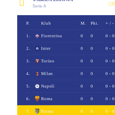
CA
Serie A
P.
Klub
M.
Pkt.
+ / -
1.
Fiorentina
0
0
0 - 0
2.
Inter
0
0
0 - 0
3.
Torino
0
0
0 - 0
4.
Milan
0
0
0 - 0
5.
Napoli
0
0
0 - 0
6.
Roma
0
0
0 - 0
7.
Parma
0
0
0 - 0