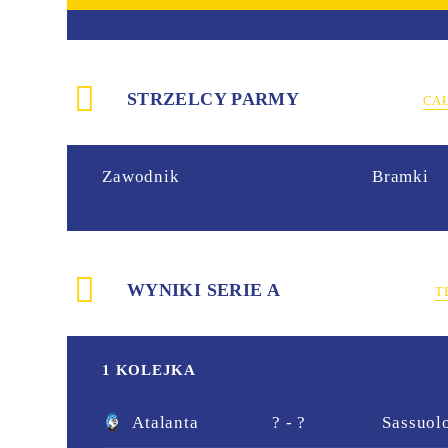
STRZELCY PARMY
CA
Zawodnik
Bramki
WYNIKI SERIE A
T
1 KOLEJKA
Atalanta
? - ?
Sassuol