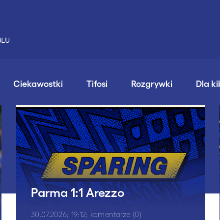
Ciekawostki
Tifosi
Rozgrywki
Dla k
Parma 1:1 Arezzo
30.07.2026; 19:12; komentarze (0)