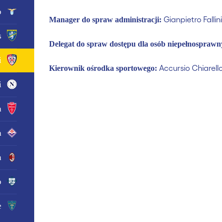
o
Gianpietro Fallini
Manager do spraw administracji:
s
Delegat do spraw dostępu dla osób niepełnospraw
i
Accursio Chiarell
Kierownik ośrodka sportowego:
i
a
a
n
o
e