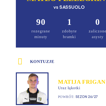
vs
SASSUOLO
90
1
0
rozegrane
zdobyte
zaliczon
minuty
bramki
asysty
KONTUZJE
MATIJA FRIGAN
Uraz łąkotki
SEZON 26/27
POWRÓT: