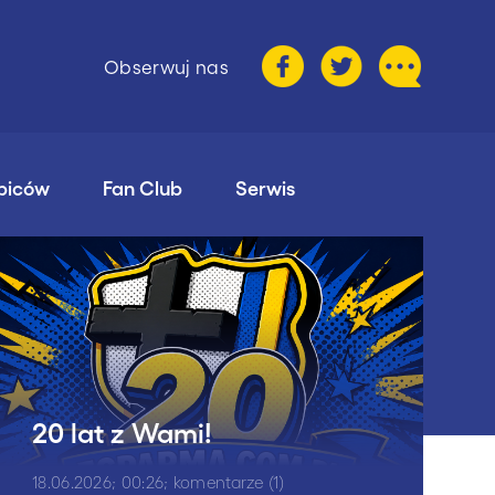
Obserwuj nas
ibiców
Fan Club
Serwis
20 lat z Wami!
18.06.2026; 00:26; komentarze (1)