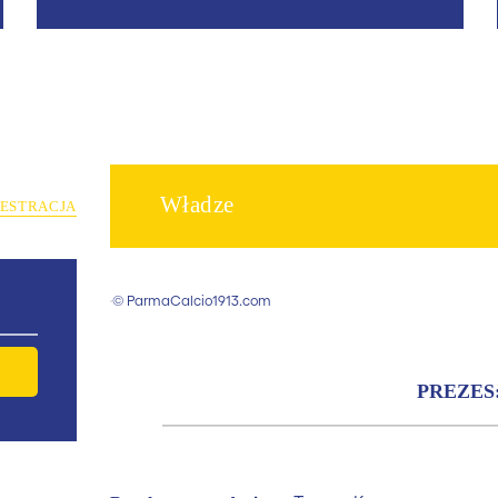
Władze
JESTRACJA
© ParmaCalcio1913.com
PREZES: