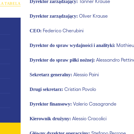
Tanner Krause
Dyrektor zarządzający:
ŁA TABELA
Oliver Krause
Dyrektor zarządzający:
Federico Cherubini
CEO:
Mathie
Dyrektor do spraw wydajności i analityki:
Alessandro Pettin
Dyrektor do spraw piłki nożnej:
Alessio Paini
Sekretarz generalny:
Cristian Povolo
Drugi sekretarz:
Valerio Casagrande
Dyrektor finansowy:
Alessio Cracolici
Kierownik drużyny:
Stefano Perrone
Główny dyrektor operacyjny: