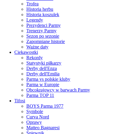
Trofea
Historia herbu
Historia koszulek
Legendy
Prezydenci Parmy
Trenerzy Parmy
Sezon po sezonie
Zapomniane historie
Ważne daty
Ciekawostki
Rekordy
Statystyki piłkarzy
Derby dell'Enza
Derby dell'Emilia
Parma vs polskie kluby
Parma w Europie
Obcokrajowcy w barwach Parmy
Parma TOP 11
Tifosi
BOYS Parma 1977
Symbole
Curva Nord
Oprawy
Matteo Bagnaresi
Śpiewnik