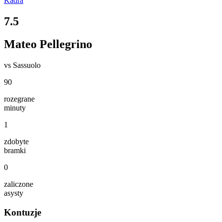
Kadra
7.5
Mateo Pellegrino
vs
Sassuolo
90
rozegrane
minuty
1
zdobyte
bramki
0
zaliczone
asysty
Kontuzje