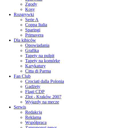
Zgody
Kosy
Rozgrywki
Serie A
Coppa Italia
Sparingi
Primavera
Dla kibiców
Opowiadania
Grafika
Tapety na pulpit
Tapety na komórkę
Karykatury
Citta di Parma
Fan Club
Crociati dalla Polonia
Gadżety
Flagi CDP
Zlot - Kraków 2007
Wyjazdy na mecze
Serwis
Redakcja
Reklama
Współpraca
Zaproponuj news