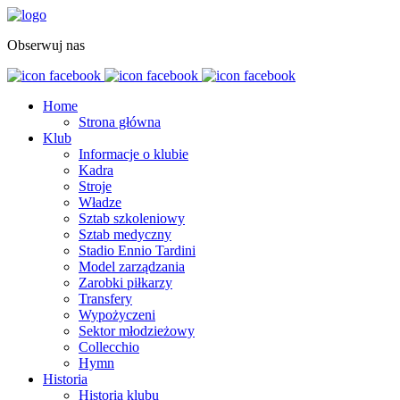
Obserwuj nas
Home
Strona główna
Klub
Informacje o klubie
Kadra
Stroje
Władze
Sztab szkoleniowy
Sztab medyczny
Stadio Ennio Tardini
Model zarządzania
Zarobki piłkarzy
Transfery
Wypożyczeni
Sektor młodzieżowy
Collecchio
Hymn
Historia
Historia klubu