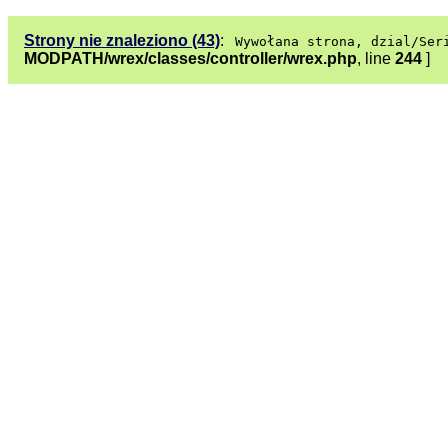
Strony nie znaleziono (43)
:
Wywołana strona, dzial/Ser
MODPATH/wrex/classes/controller/wrex.php
, line
244
]