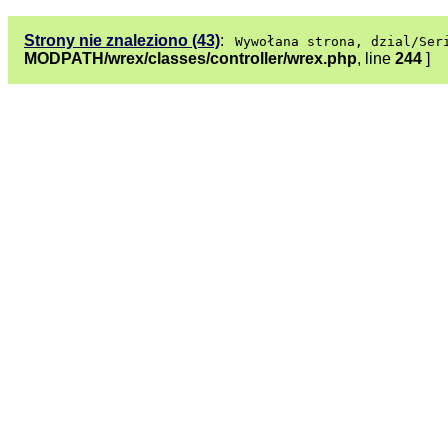
Strony nie znaleziono (43)
:
Wywołana strona, dzial/Ser
MODPATH/wrex/classes/controller/wrex.php
, line
244
]