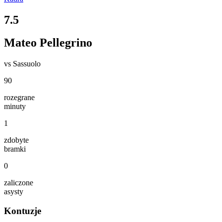
7.5
Mateo Pellegrino
vs
Sassuolo
90
rozegrane
minuty
1
zdobyte
bramki
0
zaliczone
asysty
Kontuzje