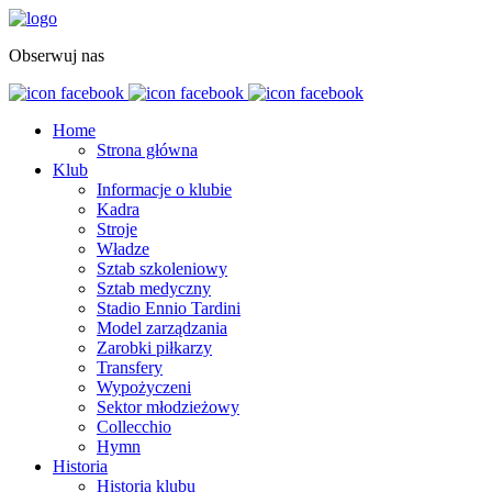
Obserwuj nas
Home
Strona główna
Klub
Informacje o klubie
Kadra
Stroje
Władze
Sztab szkoleniowy
Sztab medyczny
Stadio Ennio Tardini
Model zarządzania
Zarobki piłkarzy
Transfery
Wypożyczeni
Sektor młodzieżowy
Collecchio
Hymn
Historia
Historia klubu