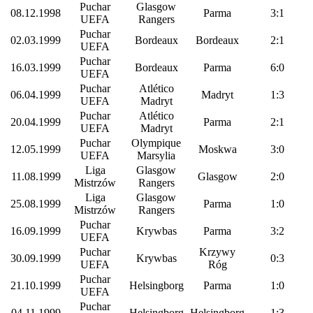
Puchar
Glasgow
08.12.1998
Parma
3:1
UEFA
Rangers
Puchar
02.03.1999
Bordeaux
Bordeaux
2:1
UEFA
Puchar
16.03.1999
Bordeaux
Parma
6:0
UEFA
Puchar
Atlético
06.04.1999
Madryt
1:3
UEFA
Madryt
Puchar
Atlético
20.04.1999
Parma
2:1
UEFA
Madryt
Puchar
Olympique
12.05.1999
Moskwa
3:0
UEFA
Marsylia
Liga
Glasgow
11.08.1999
Glasgow
2:0
Mistrzów
Rangers
Liga
Glasgow
25.08.1999
Parma
1:0
Mistrzów
Rangers
Puchar
16.09.1999
Krywbas
Parma
3:2
UEFA
Puchar
Krzywy
30.09.1999
Krywbas
0:3
UEFA
Róg
Puchar
21.10.1999
Helsingborg
Parma
1:0
UEFA
Puchar
04.11.1999
Helsingborg
Helsingborg
1:3