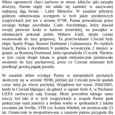
Mimo ogromnych chęci zarówno ze strony kibiców jaki zarządu
drużyny, Parmie nigdy nie udało się zaistnieć w nazywanej
najlepszą ligą świata - Lidze Mistrzów. W zasadzie jedynym
godnym odnotowania występem w tych jakże prestiżowych
rozgrywkach jest ten z sezonu 97/98. Parma prowadzona przez
swojego byłego zawodnika -Carlo Ancelottiego, który stawiał
swojej pierwsze kroki w karierze trenerskiej, na początku w
eliminacjach pokonał polski Widzew Łódź, dzięki czemu
awansowała do fazy grupowej. Tu przeciwnikami Crociati były
ekipy Sparty Praga, Borussi Dortmund i Galatasarayu. Po ciężkich
bojach, Parma z dorobkiem 9 punktów wywalczyła 2 miejsce w
grupie, za Borussią Dortmund, która zgromadziła 15 oczek. Niestety
w tym czasie drugie lokata w grupie niekoniecznie premiowało
awansem do fazy pucharowej, przez co Crociati zmuszani byli
przełknąć gorzką pigułę porażki.
W zasadzie dobre występy Parmy w europejskich pucharach
skończyły się w sezonie 99/00, później już Crociati powoli spadali
coraz niżej po równi pochyłej. Wyjątkiem był sezon 2004/2005,
kiedy to Crociati błąkający się gdzież w ogonie Serie A, w Pucharze
UEFA zachwycali całą Europę. Może powodem takiego stanu
rzeczy był fakt iż w tych rozgrywkach w zespole Parmy grali
praktycznie sami juniorzy a średnia wieku w spotkaniach z takimi
rywalami jak Sevilla, VFB czy Austria Wiedeń, nie przekraczała 23
lat. Ostatecznie ta niespodziewana a zarazem piękna przygoda dla