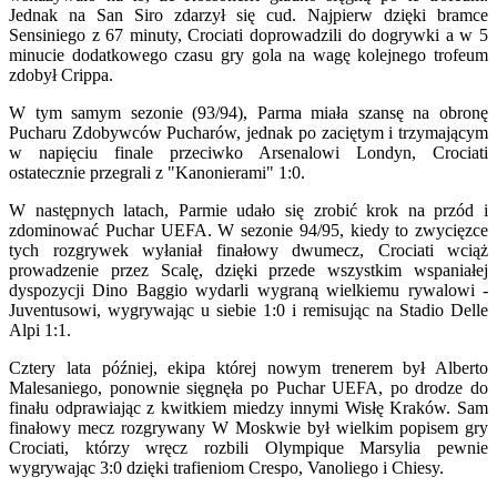
Jednak na San Siro zdarzył się cud. Najpierw dzięki bramce
Sensiniego z 67 minuty, Crociati doprowadzili do dogrywki a w 5
minucie dodatkowego czasu gry gola na wagę kolejnego trofeum
zdobył Crippa.
W tym samym sezonie (93/94), Parma miała szansę na obronę
Pucharu Zdobywców Pucharów, jednak po zaciętym i trzymającym
w napięciu finale przeciwko Arsenalowi Londyn, Crociati
ostatecznie przegrali z "Kanonierami" 1:0.
W następnych latach, Parmie udało się zrobić krok na przód i
zdominować Puchar UEFA. W sezonie 94/95, kiedy to zwycięzce
tych rozgrywek wyłaniał finałowy dwumecz, Crociati wciąż
prowadzenie przez Scalę, dzięki przede wszystkim wspaniałej
dyspozycji Dino Baggio wydarli wygraną wielkiemu rywalowi -
Juventusowi, wygrywając u siebie 1:0 i remisując na Stadio Delle
Alpi 1:1.
Cztery lata później, ekipa której nowym trenerem był Alberto
Malesaniego, ponownie sięgnęła po Puchar UEFA, po drodze do
finału odprawiając z kwitkiem miedzy innymi Wisłę Kraków. Sam
finałowy mecz rozgrywany W Moskwie był wielkim popisem gry
Crociati, którzy wręcz rozbili Olympique Marsylia pewnie
wygrywając 3:0 dzięki trafieniom Crespo, Vanoliego i Chiesy.