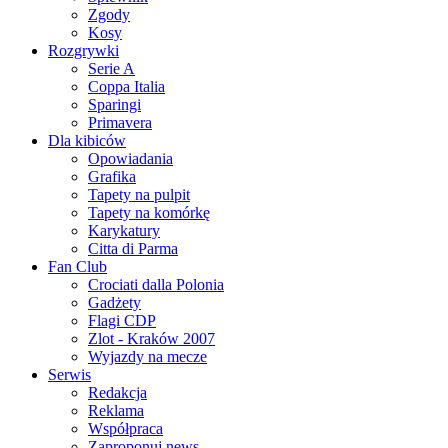
Zgody
Kosy
Rozgrywki
Serie A
Coppa Italia
Sparingi
Primavera
Dla kibiców
Opowiadania
Grafika
Tapety na pulpit
Tapety na komórkę
Karykatury
Citta di Parma
Fan Club
Crociati dalla Polonia
Gadżety
Flagi CDP
Zlot - Kraków 2007
Wyjazdy na mecze
Serwis
Redakcja
Reklama
Współpraca
Zaproponuj news