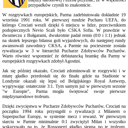
przypadków czynili to znakomicie.
W rozgrywkach europejskich, Parma zadebiutowała dokładnie 19
września 1991 roku. W pierwszej rundzie Pucharu UEFA, do
którego Crociati weszli dzięki 6 miejscu w lidze, przeciwnikiem
podopiecznych Nevio Scali było CSKA Sofia. W prawdzie w
dwumeczu z Bułgarami, dwukrotnie padał remis (0:0 i 1:1) jednak
na skutek lepszego bilansu goli wyjazdowych, do następnej rundy
awansowali zawodnicy CKSA, a Parmie na pocieszenie została
rywalizacja w 3 w hierarchii Pucharze Zdobywców Pucharów.
Warto również wspomnieć że debiutancką bramkę dla Parmy w
europejskich rozgrywkach zdobył Agostini.
Jak się później okazało, Crociati zdominowali te rozgrywki i w
miarę gładko przedostali się do finału gdzie na Stadionie w
Londynie okazali się lepsi od Belgijskiego Royal Antwerp,
wygrywając ostatecznie 3:1. Tym samym już w pierwszym sezonie
"w Europie", Parma mogła świętować swoje pierwsze
międzynarodowe trofeum.
Dzięki zwycięstwu w Pucharze Zdobywców Pucharów, Crociati na
początku 1994 roku przystąpili o rywalizacji z Milanem o
Superpuchar Europy, w systemie mecz i rewanż. W pierwszym
starciu w Parmie minimalnie 0:1 zwyciężył Milan i wszystko
wskazywało na to, że Rossonerri gładko sięgną po te trofeum.