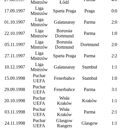
Mistrzów
Łódź
Liga
17.09.1997
Sparta Praga
Praga
0:0
Mistrzów
Liga
01.10.1997
Galatasaray
Parma
2:0
Mistrzów
Liga
Borussia
22.10.1997
Parma
1:0
Mistrzów
Dortmund
Liga
Borussia
05.11.1997
Dortmund
2:0
Mistrzów
Dortmund
Liga
27.11.1997
Sparta Praga
Parma
2:2
Mistrzów
Liga
10.12.1997
Galatasaray
Stambuł
1:1
Mistrzów
Puchar
15.09.1998
Fenerbahce
Stambuł
1:0
UEFA
Puchar
29.09.1998
Fenerbahce
Parma
3:1
UEFA
Puchar
Wisła
20.10.1998
Kraków
1:1
UEFA
Kraków
Puchar
Wisła
03.11.1998
Parma
2:1
UEFA
Kraków
Puchar
Glasgow
24.11.1998
Glasgow
1:1
UEFA
Rangers