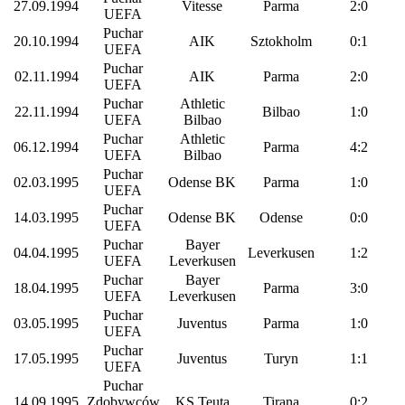
27.09.1994
Vitesse
Parma
2:0
UEFA
Puchar
20.10.1994
AIK
Sztokholm
0:1
UEFA
Puchar
02.11.1994
AIK
Parma
2:0
UEFA
Puchar
Athletic
22.11.1994
Bilbao
1:0
UEFA
Bilbao
Puchar
Athletic
06.12.1994
Parma
4:2
UEFA
Bilbao
Puchar
02.03.1995
Odense BK
Parma
1:0
UEFA
Puchar
14.03.1995
Odense BK
Odense
0:0
UEFA
Puchar
Bayer
04.04.1995
Leverkusen
1:2
UEFA
Leverkusen
Puchar
Bayer
18.04.1995
Parma
3:0
UEFA
Leverkusen
Puchar
03.05.1995
Juventus
Parma
1:0
UEFA
Puchar
17.05.1995
Juventus
Turyn
1:1
UEFA
Puchar
14.09.1995
Zdobywców
KS Teuta
Tirana
0:2