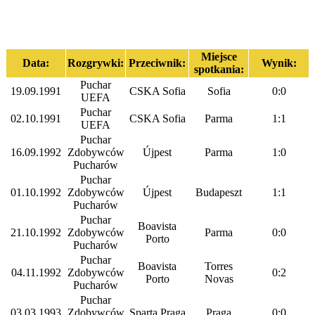
Miejsce
Data:
Rozgrywki:
Przeciwnik:
Wynik:
spotkania:
Puchar
19.09.1991
CSKA Sofia
Sofia
0:0
UEFA
Puchar
02.10.1991
CSKA Sofia
Parma
1:1
UEFA
Puchar
16.09.1992
Zdobywców
Újpest
Parma
1:0
Pucharów
Puchar
01.10.1992
Zdobywców
Újpest
Budapeszt
1:1
Pucharów
Puchar
Boavista
21.10.1992
Zdobywców
Parma
0:0
Porto
Pucharów
Puchar
Boavista
Torres
04.11.1992
Zdobywców
0:2
Porto
Novas
Pucharów
Puchar
03.03.1993
Zdobywców
Sparta Praga
Praga
0:0