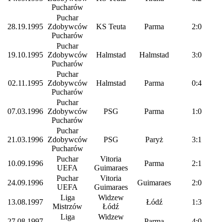
Pucharów
Puchar
28.19.1995
Zdobywców
KS Teuta
Parma
2:0
Pucharów
Puchar
19.10.1995
Zdobywców
Halmstad
Halmstad
3:0
Pucharów
Puchar
02.11.1995
Zdobywców
Halmstad
Parma
0:4
Pucharów
Puchar
07.03.1996
Zdobywców
PSG
Parma
1:0
Pucharów
Puchar
21.03.1996
Zdobywców
PSG
Paryż
3:1
Pucharów
Puchar
Vitoria
10.09.1996
Parma
2:1
UEFA
Guimaraes
Puchar
Vitoria
24.09.1996
Guimaraes
2:0
UEFA
Guimaraes
Liga
Widzew
13.08.1997
Łódź
1:3
Mistrzów
Łódź
Liga
Widzew
27.08.1997
Parma
4:0