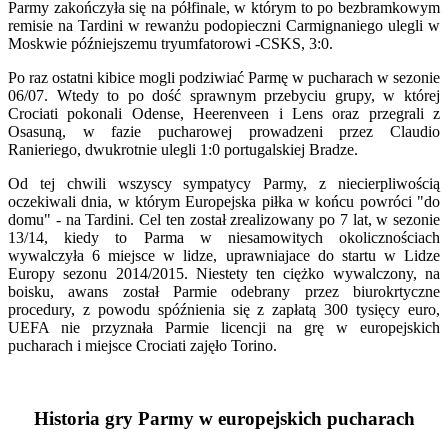
Parmy zakończyła się na półfinale, w którym to po bezbramkowym
remisie na Tardini w rewanżu podopieczni Carmignaniego ulegli w
Moskwie późniejszemu tryumfatorowi -CSKS, 3:0.
Po raz ostatni kibice mogli podziwiać Parmę w pucharach w sezonie
06/07. Wtedy to po dość sprawnym przebyciu grupy, w której
Crociati pokonali Odense, Heerenveen i Lens oraz przegrali z
Osasuną, w fazie pucharowej prowadzeni przez Claudio
Ranieriego, dwukrotnie ulegli 1:0 portugalskiej Bradze.
Od tej chwili wszyscy sympatycy Parmy, z niecierpliwością
oczekiwali dnia, w którym Europejska piłka w końcu powróci "do
domu" - na Tardini. Cel ten został zrealizowany po 7 lat, w sezonie
13/14, kiedy to Parma w niesamowitych okolicznościach
wywalczyła 6 miejsce w lidze, uprawniajace do startu w Lidze
Europy sezonu 2014/2015. Niestety ten ciężko wywalczony, na
boisku, awans został Parmie odebrany przez biurokrtyczne
procedury, z powodu spóźnienia się z zapłatą 300 tysięcy euro,
UEFA nie przyznała Parmie licencji na grę w europejskich
pucharach i miejsce Crociati zajęło Torino.
Historia gry Parmy w europejskich pucharach