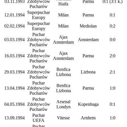
03.11.1993
Zdobywców
Parma
0:1 (3:1 k.)
Haifa
Pucharów
Superpuchar
12.01.1994
Milan
Parma
0:1
Europy
Superpuchar
02.02.1994
Milan
Mediolan
0:2
Europy
Puchar
Ajax
03.03.1994
Zdobywców
Amsterdam
0:0
Amsterdam
Pucharów
Puchar
Ajax
16.03.1994
Zdobywców
Parma
2:0
Amsterdam
Pucharów
Puchar
Benfica
29.03.1994
Zdobywców
Lizbona
2:1
Lizbona
Pucharów
Puchar
Benfica
13.04.1994
Zdobywców
Parma
1:0
Lizbona
Pucharów
Puchar
Arsenal
04.05.1994
Zdobywców
Kopenhaga
0:1
Londyn
Pucharów
Puchar
13.09.1994
Vitesse
Arnhem
1:0
UEFA
Puchar