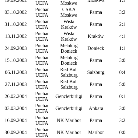
19.09.2002
Moskwa
1:1
UEFA
Moskwa
Puchar
CSKA
03.10.2002
Parma
3:2
UEFA
Moskwa
Puchar
Wisła
31.10.2002
Parma
2:1
UEFA
Kraków
Puchar
Wisła
13.11.2002
Kraków
4:1
UEFA
Kraków
Puchar
Metalurg
24.09.2003
Donieck
1:1
UEFA
Donieck
Puchar
Metalurg
15.10.2003
Parma
3:0
UEFA
Donieck
Puchar
Red Bull
06.11.2003
Salzburg
0:4
UEFA
Salzburg
Puchar
Red Bull
27.11.2003
Parma
5:0
UEFA
Salzburg
Puchar
26.02.2004
Genclerbirligi
Parma
0:1
UEFA
Puchar
03.03.2004
Genclerbirligi
Ankara
3:0
UEFA
Puchar
16.09.2004
NK Maribor
Parma
3:2
UEFA
Puchar
30.09.2004
NK Maribor
Maribor
0:0
UEFA