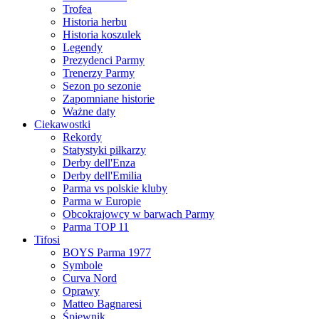
Trofea
Historia herbu
Historia koszulek
Legendy
Prezydenci Parmy
Trenerzy Parmy
Sezon po sezonie
Zapomniane historie
Ważne daty
Ciekawostki
Rekordy
Statystyki piłkarzy
Derby dell'Enza
Derby dell'Emilia
Parma vs polskie kluby
Parma w Europie
Obcokrajowcy w barwach Parmy
Parma TOP 11
Tifosi
BOYS Parma 1977
Symbole
Curva Nord
Oprawy
Matteo Bagnaresi
Śpiewnik