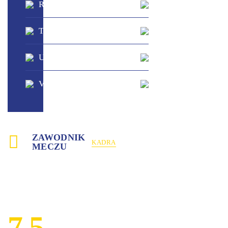
Roma
-
Fiorentina
?
?
Torino
-
Milan
?
?
Udinese
-
Como
?
?
Venezia
-
Lecce
?
ZAWODNIK
KADRA
MECZU
7.5