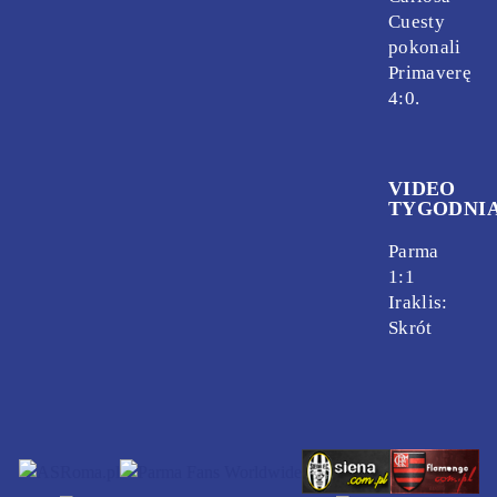
Cuesty
pokonali
Primaverę
4:0.
VIDEO
TYGODNI
Parma
1:1
Iraklis:
Skrót