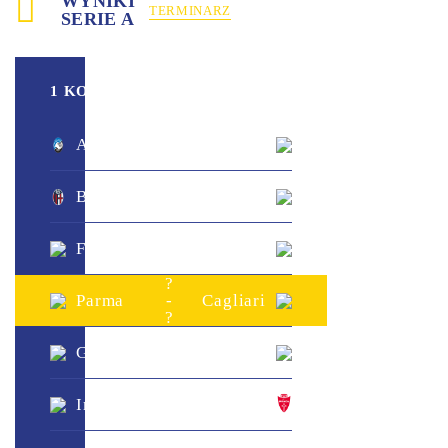
WYNIKI
TERMINARZ
SERIE A
1 KOLEJKA
?
Atalanta
-
Sassuolo
?
?
Bologna
-
Lazio
?
?
Frosinone
-
Juventus
?
?
Parma
-
Cagliari
?
?
Genoa
-
Napoli
?
?
Inter
-
Monza
?
?