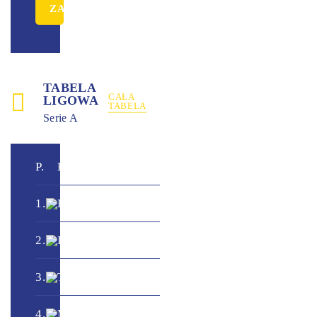
TABELA
CAŁA
LIGOWA
TABELA
Serie A
+
P.
Klub
M.
Pkt.
/
-
0
1.
Fiorentina
0
0
-
0
0
2.
Inter
0
0
-
0
0
3.
Torino
0
0
-
0
0
4.
Milan
0
0
-