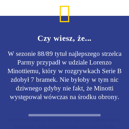
Czy wiesz, że...
W sezonie 88/89 tytuł najlepszego strzelca
Parmy przypadł w udziale Lorenzo
Minottiemu, który w rozgrywkach Serie B
zdobył 7 bramek. Nie byłoby w tym nic
dziwnego gdyby nie fakt, że Minotti
występował wówczas na środku obrony.
Rozgrywki ligowe w sezonie 1942/1943, aż 5 piłkarzy Parmy
zakończyło mając na swoim koncie dwucyfrową liczbę