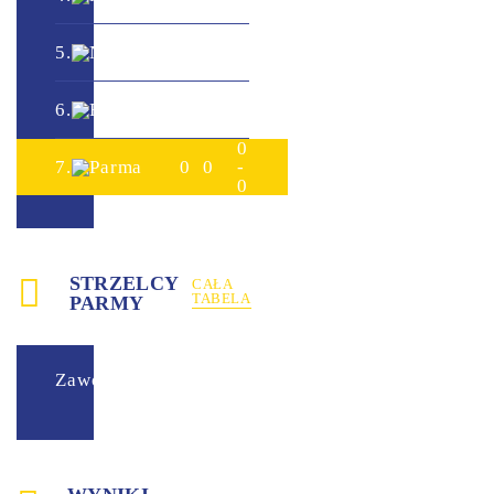
0
0
5.
Napoli
0
0
-
0
0
6.
Roma
0
0
-
0
0
7.
Parma
0
0
-
0
STRZELCY
CAŁA
TABELA
PARMY
Zawodnik
Bramki