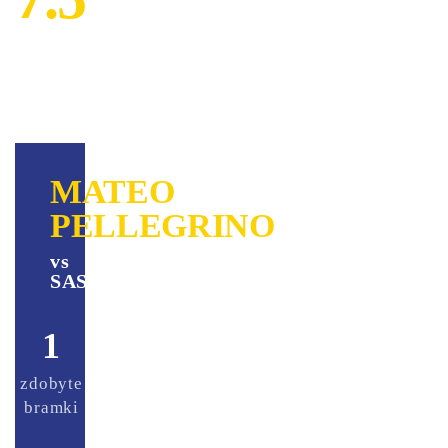
MATEO
PELLEGRINO
vs
SASSUOLO
1
0
zdobyte
zaliczone
bramki
asysty