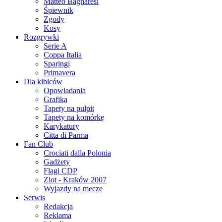
Matteo Bagnaresi
Śpiewnik
Zgody
Kosy
Rozgrywki
Serie A
Coppa Italia
Sparingi
Primavera
Dla kibiców
Opowiadania
Grafika
Tapety na pulpit
Tapety na komórkę
Karykatury
Citta di Parma
Fan Club
Crociati dalla Polonia
Gadżety
Flagi CDP
Zlot - Kraków 2007
Wyjazdy na mecze
Serwis
Redakcja
Reklama