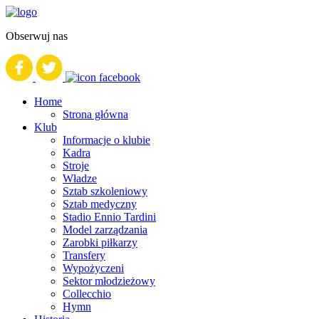
Obserwuj nas
Home
Strona główna
Klub
Informacje o klubie
Kadra
Stroje
Władze
Sztab szkoleniowy
Sztab medyczny
Stadio Ennio Tardini
Model zarządzania
Zarobki piłkarzy
Transfery
Wypożyczeni
Sektor młodzieżowy
Collecchio
Hymn