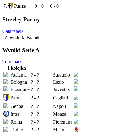
7.
Parma
0
0
0 - 0
Strzelcy Parmy
Cała tabela
Zawodnik
Bramki
Wyniki Serie A
Terminarz
1 kolejka
Atalanta
? - ?
Sassuolo
Bologna
? - ?
Lazio
Frosinone
? - ?
Juventus
Parma
? - ?
Cagliari
Genoa
? - ?
Napoli
Inter
? - ?
Monza
Roma
? - ?
Fiorentina
Torino
? - ?
Milan