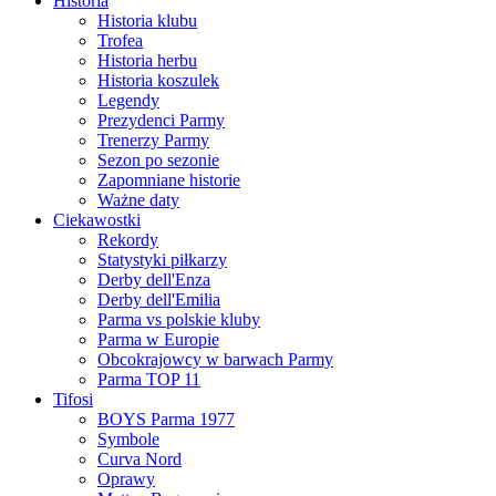
Historia
Historia klubu
Trofea
Historia herbu
Historia koszulek
Legendy
Prezydenci Parmy
Trenerzy Parmy
Sezon po sezonie
Zapomniane historie
Ważne daty
Ciekawostki
Rekordy
Statystyki piłkarzy
Derby dell'Enza
Derby dell'Emilia
Parma vs polskie kluby
Parma w Europie
Obcokrajowcy w barwach Parmy
Parma TOP 11
Tifosi
BOYS Parma 1977
Symbole
Curva Nord
Oprawy