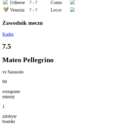
Udinese
? - ?
Como
Venezia
? - ?
Lecce
Zawodnik meczu
Kadra
7.5
Mateo Pellegrino
vs
Sassuolo
90
rozegrane
minuty
1
zdobyte
bramki